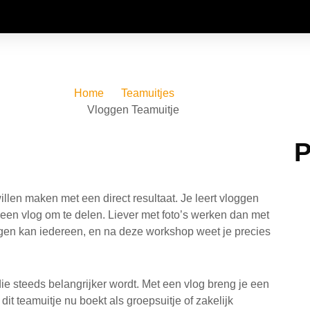
chool
Bedrijven en groepen
Tussenjaar
Over 
Home
Teamuitjes
Vloggen Teamuitje
P
illen maken met een direct resultaat. Je leert vloggen
t een vlog om te delen. Liever met foto’s werken dan met
gen kan iedereen, en na deze workshop weet je precies
die steeds belangrijker wordt. Met een vlog breng je een
it teamuitje nu boekt als groepsuitje of zakelijk