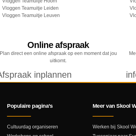
Vloggen Teamuitje Hoorn
Vl
Vloggen Teamuitje Leiden
Vl
Vloggen Teamuitje Leuven
Vl
Online afspraak
Plan direct een online afspraak op een moment dat jou
Mee
uitkomt.
Afspraak inplannen
in
Populaire pagina’s
Meer van Skool 
Cultuurdag organiseren
Werken bij Skool W