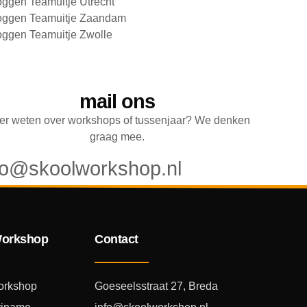
oggen Teamuitje Utrecht
oggen Teamuitje Zaandam
oggen Teamuitje Zwolle
mail ons
r weten over workshops of tussenjaar? We denken
graag mee.
fo@skoolworkshop.nl
Workshop
Contact
orkshop
Goeseelsstraat 27, Breda