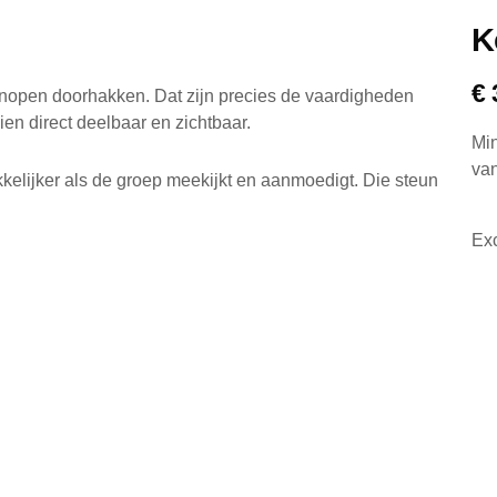
K
€ 
nopen doorhakken. Dat zijn precies de vaardigheden
en direct deelbaar en zichtbaar.
Min
van
kkelijker als de groep meekijkt en aanmoedigt. Die steun
Exc