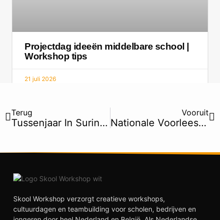
Projectdag ideeën middelbare school |
Workshop tips
21 juli 2026
Vorige
Vo
Terug
Vooruit
Tussenjaar In Suriname: 10 Redenen Waarom Het Levens Veranderend Is
Nationale Voorleesdagen: Samen Lezen En Ontdekken Op School
Skool Workshop verzorgt creatieve workshops,
cultuurdagen en teambuilding voor scholen, bedrijven en
jongeren door heel Nederland en België. Als Nederlandse