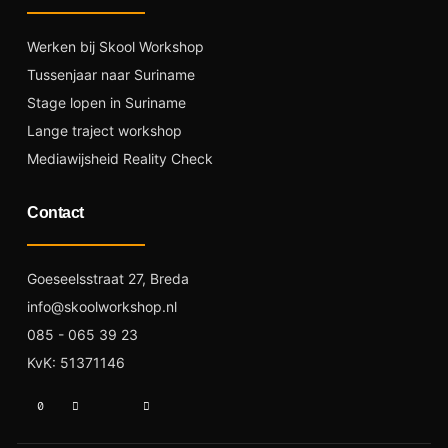
Werken bij Skool Workshop
Tussenjaar naar Suriname
Stage lopen in Suriname
Lange traject workshop
Mediawijsheid Reality Check
Contact
Goeseelsstraat 27, Breda
info@skoolworkshop.nl
085 - 065 39 23
KvK: 51371146
T
I
I
L
i
n
c
i
k
s
o
n
t
t
n
k
o
a
-
e