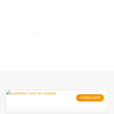
Neem contact met ons op
Heb je een vraag, een idee of wil je een workshop
boeken? Laat het ons weten. Wij denken graag met
je mee en reageren binnen 24 uur op werkdagen.
info@skoolworkshop.nl
085 - 065 39 23
TUSSENJAAR