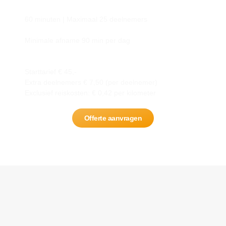
60 minuten | Maximaal 25 deelnemers
Minimale afname 90 min per dag
Starttarief € 45,-
Extra deelnemers € 7,50 (per deelnemer)
Exclusief reiskosten: € 0,42 per kilometer
Offerte aanvragen