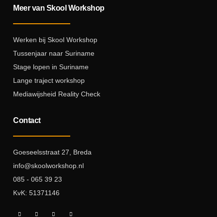
Meer van Skool Workshop
Werken bij Skool Workshop
Tussenjaar naar Suriname
Stage lopen in Suriname
Lange traject workshop
Mediawijsheid Reality Check
Contact
Goeseelsstraat 27, Breda
info@skoolworkshop.nl
085 - 065 39 23
KvK: 51371146
T
I
I
L
i
n
c
i